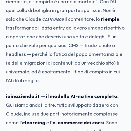
riempirlo, e riempirlo è una noia mortale". Con l'AI
quel collo di bottiglia in gran parte sparisce. Non è
solo che Claude
costruisce
il contenitore: lo
riempie
,
trasformando il data entry da lavoro umano ripetitivo
a operazione che descrivi una volta e deleghi. È un
punto che vale per qualsiasi CMS — tradizionale o
headless — perché la fatica del popolamento iniziale
(e delle migrazioni di contenuti da un vecchio sito) è
universale, ed è esattamente il tipo di compito in cui
l'AI dà il meglio.
iainazienda.it — il modello AI-native completo.
Qui siamo andati oltre: tutto sviluppato da zero con
Claude, incluse due parti notoriamente complesse
come l'
elearning
e l'
e-commerce dei corsi
. Sono