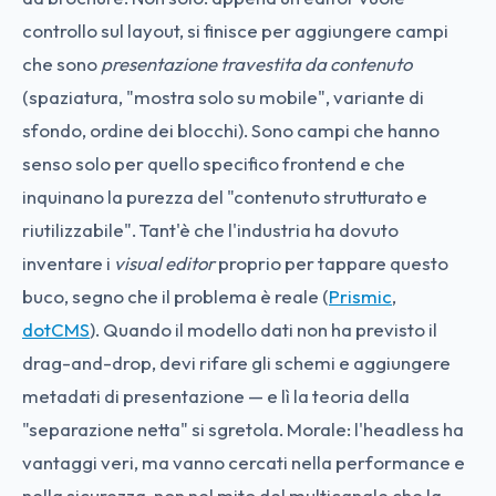
controllo sul layout, si finisce per aggiungere campi
che sono
presentazione travestita da contenuto
(spaziatura, "mostra solo su mobile", variante di
sfondo, ordine dei blocchi). Sono campi che hanno
senso solo per quello specifico frontend e che
inquinano la purezza del "contenuto strutturato e
riutilizzabile". Tant'è che l'industria ha dovuto
inventare i
visual editor
proprio per tappare questo
buco, segno che il problema è reale (
Prismic
,
dotCMS
). Quando il modello dati non ha previsto il
drag-and-drop, devi rifare gli schemi e aggiungere
metadati di presentazione — e lì la teoria della
"separazione netta" si sgretola. Morale: l'headless ha
vantaggi veri, ma vanno cercati nella performance e
nella sicurezza, non nel mito del multicanale che la