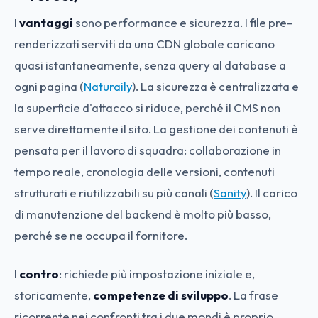
I
vantaggi
sono performance e sicurezza. I file pre-
renderizzati serviti da una CDN globale caricano
quasi istantaneamente, senza query al database a
ogni pagina (
Naturaily
). La sicurezza è centralizzata e
la superficie d'attacco si riduce, perché il CMS non
serve direttamente il sito. La gestione dei contenuti è
pensata per il lavoro di squadra: collaborazione in
tempo reale, cronologia delle versioni, contenuti
strutturati e riutilizzabili su più canali (
Sanity
). Il carico
di manutenzione del backend è molto più basso,
perché se ne occupa il fornitore.
I
contro
: richiede più impostazione iniziale e,
storicamente,
competenze di sviluppo
. La frase
ricorrente nei confronti tra i due mondi è proprio