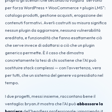
proprio gli scenari che secondo la vulgata "servono
per forza WordPress + WooCommerce + plugin LMS":
catalogo prodotti, gestione acquisti, erogazione dei
contenuti formativi. Averli costruiti su misura significa
nessun plugin da aggiornare, nessuna vulnerabilità
ereditata, e funzionalità che fanno esattamente ciò
che serve invece di adattarsi a ciò che un plugin
generico permette. È il caso che dimostra
concretamente la tesi di chi sostiene che l'AI può
sostituire stack complessi — con l'avvertenza, vera
per tutti, che un sistema del genere va presidiato nel
tempo.
I due progetti, messi insieme, raccontano bene il
ventaglio: bryan.it mostra che l'AI può
abbassare la
barriera
dell'headless professionale; iainazienda.it