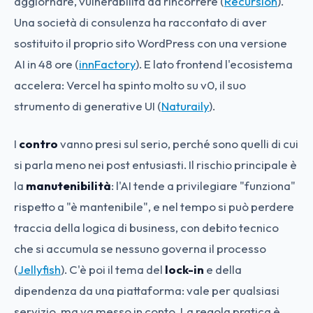
aggiornare, vulnerabilità da rincorrere (
Recursion
).
Una società di consulenza ha raccontato di aver
sostituito il proprio sito WordPress con una versione
AI in 48 ore (
innFactory
). E lato frontend l'ecosistema
accelera: Vercel ha spinto molto su v0, il suo
strumento di generative UI (
Naturaily
).
I
contro
vanno presi sul serio, perché sono quelli di cui
si parla meno nei post entusiasti. Il rischio principale è
la
manutenibilità
: l'AI tende a privilegiare "funziona"
rispetto a "è mantenibile", e nel tempo si può perdere
traccia della logica di business, con debito tecnico
che si accumula se nessuno governa il processo
(
Jellyfish
). C'è poi il tema del
lock-in
e della
dipendenza da una piattaforma: vale per qualsiasi
servizio, ma va messo in conto. La regola pratica è