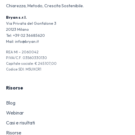
Chiarezza, Metodo, Crescita Sostenibile.
Bryan s.r.l.
Via Privata del Gonfalone 3
20123 Milano
Tel:
+39 02 36685620
Mail:
info@bryan.it
REA MI – 2060042
P.IVA/C.F. 03560330130
Capitale sociale: € 245.107,00
Codice SDI: M5UXCR1
Risorse
Blog
Webinar
Casi e risultati
Risorse