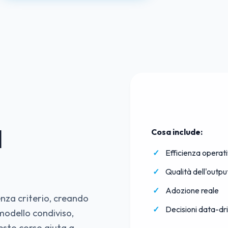
l
Cosa include:
Efficienza operat
Qualità dell'outpu
Adozione reale
enza criterio, creando
Decisioni data-dr
modello condiviso,
esto corso aiuta a