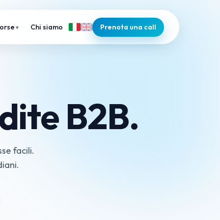
Chi siamo
Prenota una call
sorse
dite B2B.
e facili.
iani.