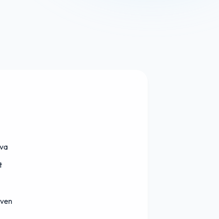
iva
t
iven