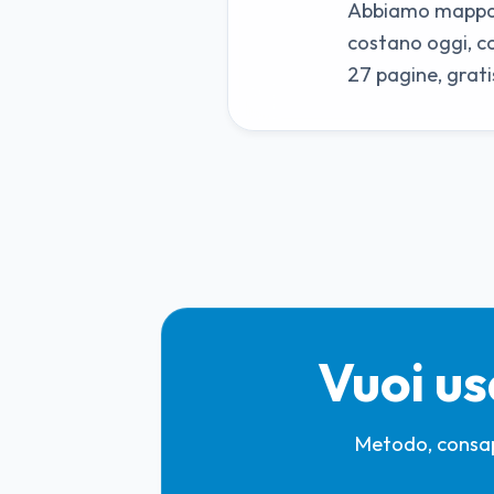
Abbiamo mappato
costano oggi, c
27 pagine, grat
Vuoi us
Metodo, consap