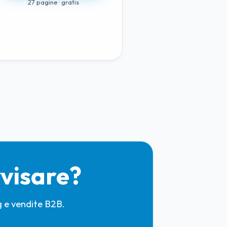
27 pagine · gratis
vvisare?
 e vendite B2B.