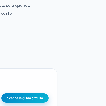
da: solo quando
n costo
Scarica la guida gratuita