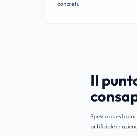
concreti.
Il punt
consap
Spesso questo cors
artificiale in azien