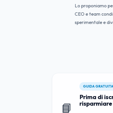
Lo proponiamo per
CEO e team condivid
sperimentale e div
GUIDA GRATUIT
Prima di isc
risparmiare
📘