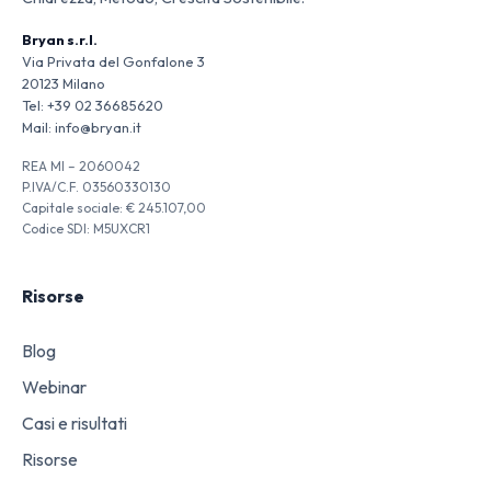
Bryan s.r.l.
Via Privata del Gonfalone 3
20123 Milano
Tel:
+39 02 36685620
Mail:
info@bryan.it
REA MI – 2060042
P.IVA/C.F. 03560330130
Capitale sociale: € 245.107,00
Codice SDI: M5UXCR1
Risorse
Blog
Webinar
Casi e risultati
Risorse