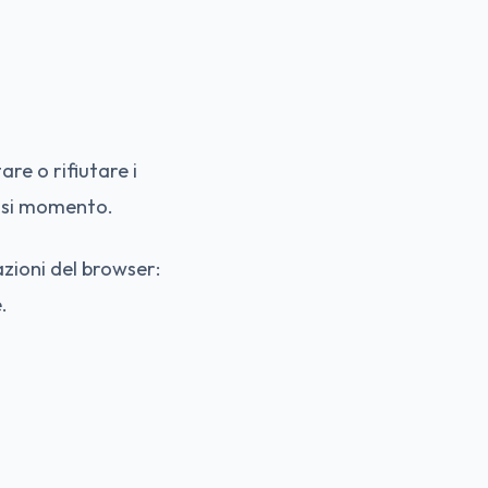
re o rifiutare i
iasi momento.
azioni del browser:
.