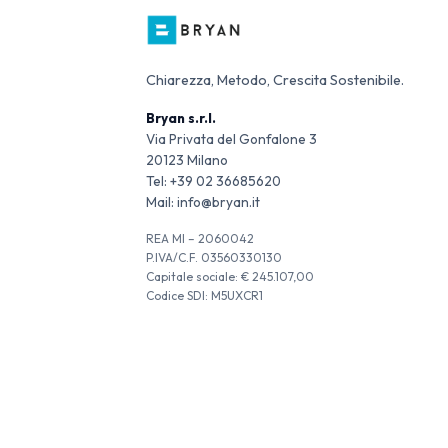
Chiarezza, Metodo, Crescita Sostenibile.
Bryan s.r.l.
Via Privata del Gonfalone 3
20123 Milano
Tel:
+39 02 36685620
Mail:
info@bryan.it
REA MI – 2060042
P.IVA/C.F. 03560330130
Capitale sociale: € 245.107,00
Codice SDI: M5UXCR1