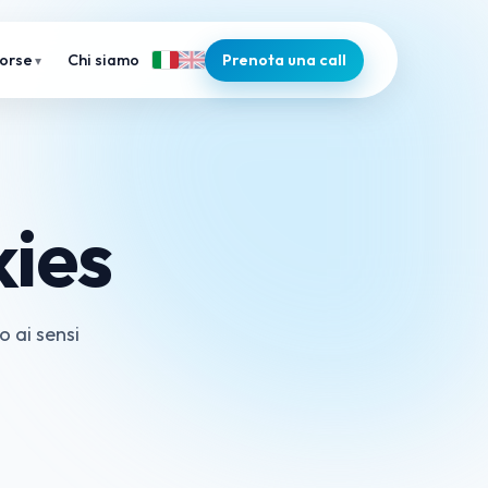
Chi siamo
Prenota una call
sorse
ies
o ai sensi