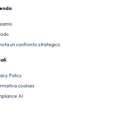
ienda
 siamo
todo
nota un confronto strategico
ali
vacy Policy
ormativa cookies
pliance AI