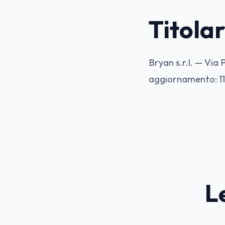
Titola
Bryan s.r.l. — Via
aggiornamento: 1
L