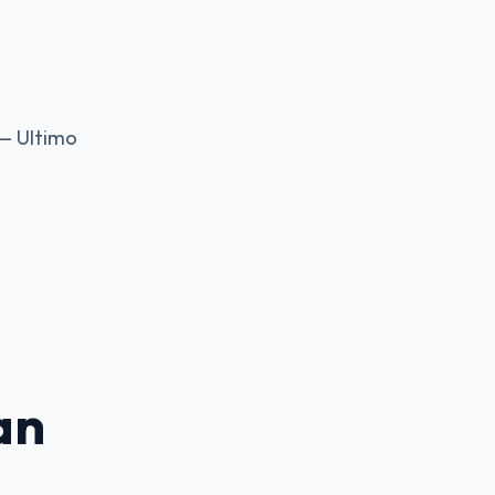
 — Ultimo
an