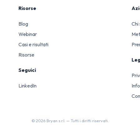
Risorse
Az
Blog
Chi
Webinar
Me
Casi e risultati
Pre
Risorse
Leg
Seguici
Pri
LinkedIn
Inf
Com
©
2026
Bryan s.r.l. —
Tutti i diritti riservati.