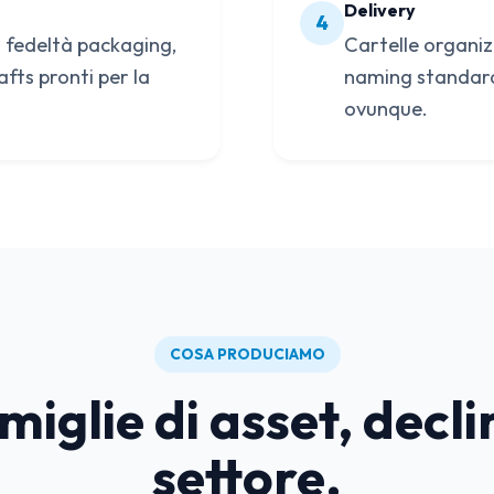
Delivery
4
 fedeltà packaging,
Cartelle organiz
fts pronti per la
naming standard.
ovunque.
COSA PRODUCIAMO
iglie di asset, decli
settore.