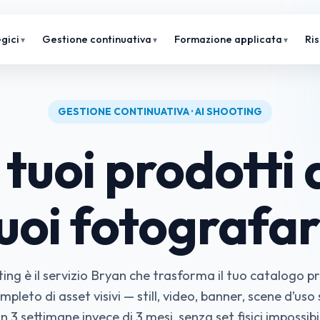
gici
Gestione continuativa
Formazione applicata
Ri
GESTIONE CONTINUATIVA · AI SHOOTING
 tuoi prodotti
uoi fotografarl
ing è il servizio Bryan che trasforma il tuo catalogo pr
mpleto di asset visivi — still, video, banner, scene d’uso 
in 3 settimane invece di 3 mesi, senza set fisici impossibil