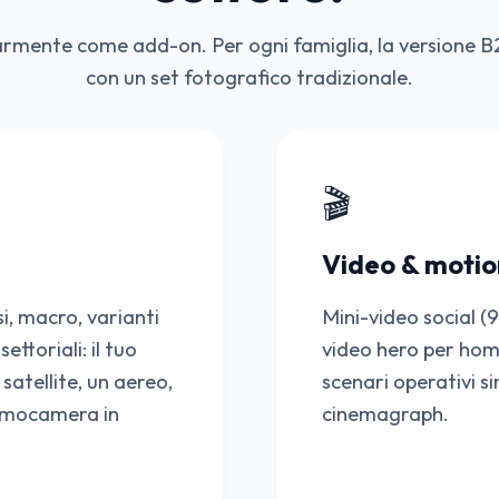
armente come add-on. Per ogni famiglia, la versione B2
con un set fotografico tradizionale.
🎬
Video & motio
si, macro, varianti
Mini-video social (9
ettoriali: il tuo
video hero per hom
atellite, un aereo,
scenari operativi si
ermocamera in
cinemagraph.