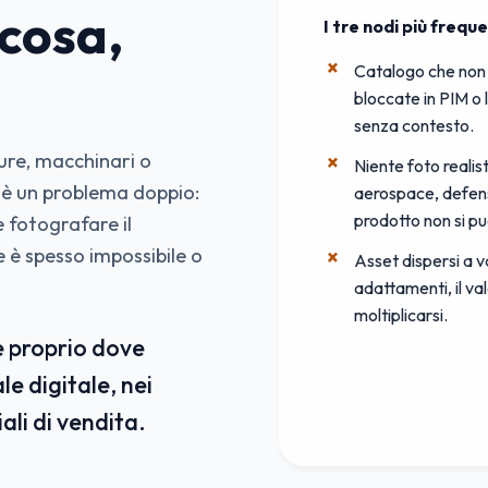
 cosa,
I tre nodi più freque
Catalogo che non 
bloccate in PIM o 
senza contesto.
ure, macchinari o
Niente foto realis
vo è un problema doppio:
aerospace, defense
prodotto non si pu
 fotografare il
 è spesso impossibile o
Asset dispersi a va
adattamenti, il va
moltiplicarsi.
de proprio dove
le digitale, nei
ali di vendita.