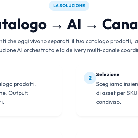
LA SOLUZIONE
talogo → AI → Cana
i che oggi vivono separati: il tuo catalogo prodotti, la
zione AI orchestrata e la delivery multi-canale coord
Selezione
2
alogo prodotti,
Scegliamo insiem
eme. Output:
di asset per SKU
i.
condiviso.