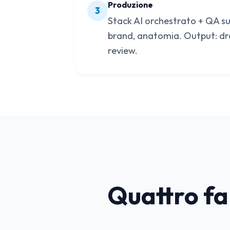
Produzione
3
Stack AI orchestrato + QA su
brand, anatomia. Output: dra
review.
Quattro fam