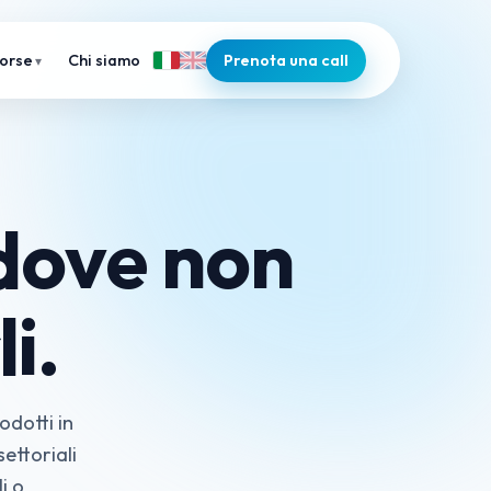
Chi siamo
Prenota una call
sorse
 dove non
i.
odotti in
settoriali
i o