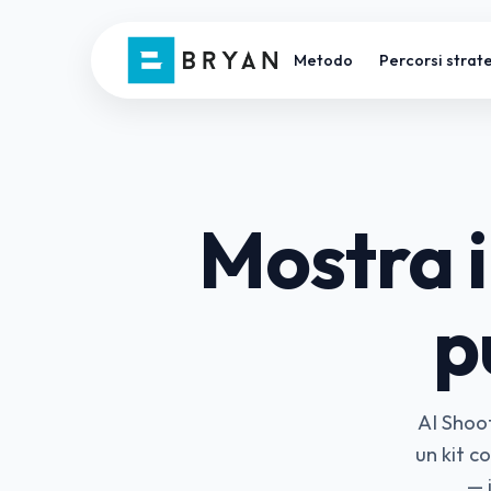
Metodo
Percorsi strate
Mostra i
p
AI Shoot
un kit co
— 