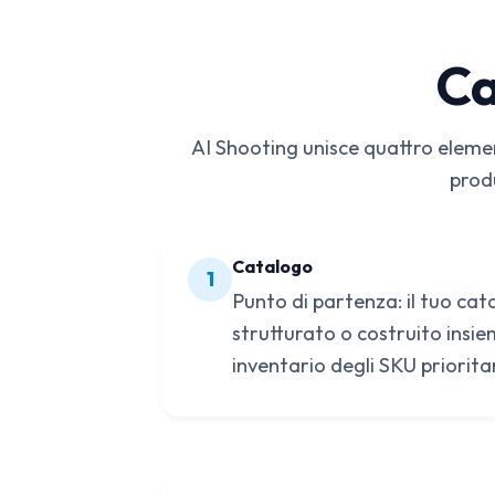
Ca
AI Shooting unisce quattro element
produ
Catalogo
1
Punto di partenza: il tuo cat
strutturato o costruito insi
inventario degli SKU prioritar