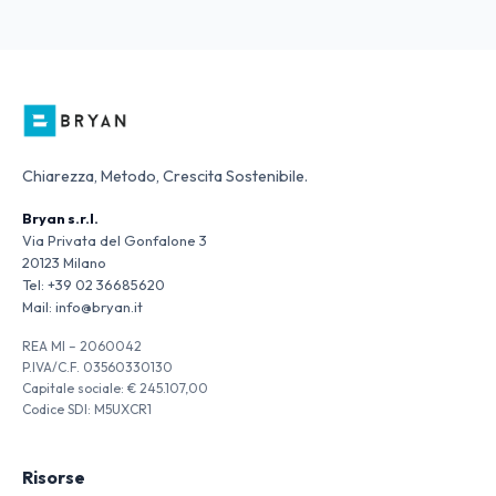
Chiarezza, Metodo, Crescita Sostenibile.
Bryan s.r.l.
Via Privata del Gonfalone 3
20123 Milano
Tel:
+39 02 36685620
Mail:
info@bryan.it
REA MI – 2060042
P.IVA/C.F. 03560330130
Capitale sociale: € 245.107,00
Codice SDI: M5UXCR1
Risorse