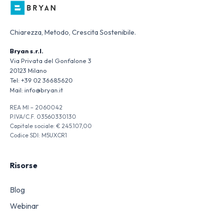
Chiarezza, Metodo, Crescita Sostenibile.
Bryan s.r.l.
Via Privata del Gonfalone 3
20123 Milano
Tel:
+39 02 36685620
Mail:
info@bryan.it
REA MI – 2060042
P.IVA/C.F. 03560330130
Capitale sociale: € 245.107,00
Codice SDI: M5UXCR1
Risorse
Blog
Webinar