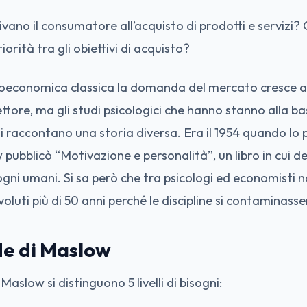
ivano il consumatore all’acquisto di prodotti e servizi
orità tra gli obiettivi di acquisto?
roeconomica classica la domanda del mercato cresce al
ettore, ma gli studi psicologici che hanno stanno alla ba
raccontano una storia diversa. Era il 1954 quando lo 
bblicò “Motivazione e personalità”, un libro in cui def
ogni umani. Si sa però che tra psicologi ed economisti 
oluti più di 50 anni perché le discipline si contaminass
de di Maslow
Maslow si distinguono 5 livelli di bisogni: