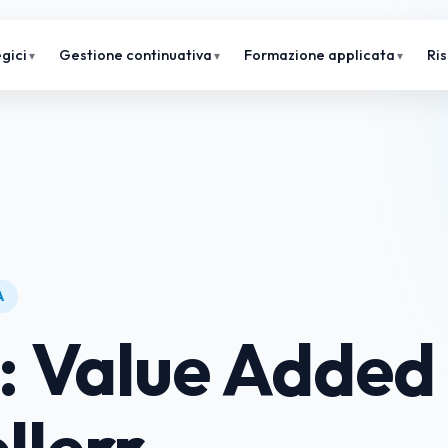
gici
Gestione continuativa
Formazione applicata
Ri
A
: Value Added
llerr