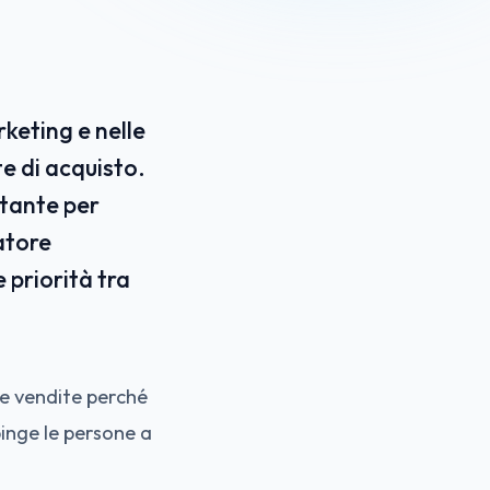
keting e nelle
te di acquisto.
rtante per
atore
 priorità tra
e vendite perché
pinge le persone a