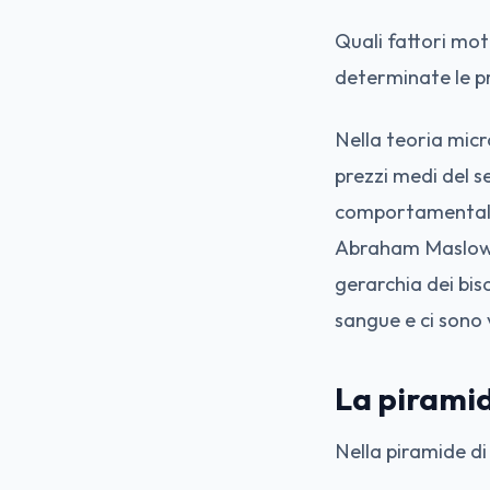
Quali fattori mot
determinate le pri
Nella teoria mic
prezzi medi del s
comportamentali 
Abraham Maslow pu
gerarchia dei bis
sangue e ci sono v
La pirami
Nella piramide di 