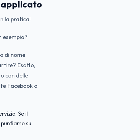
 applicato
 la pratica!
er esempio?
co di nome
rtire? Esatto,
to con delle
zate Facebook o
vizio. Se il
, puntiamo su