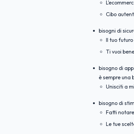
L’ecommerce
Cibo autent
bisogni di sicu
Il tuo futu
Ti vuoi ben
bisogno di app
è sempre una b
Unisciti a m
bisogno di sti
Fatti notar
Le tue scel