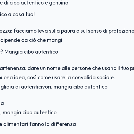
 di cibo autentico e genuino
ico a casa tua!
rezza: facciamo leva sulla paura o sul senso di protezion
ro dipende da ciò che mangi
e? Mangia cibo autentico
artenenza: dare un nome alle persone che usano il tuo pr
uona idea, così come usare la convalida sociale.
igliaia di autenticivori, mangia cibo autentico
ma
e, mangia cibo autentico
te alimentari fanno la differenza