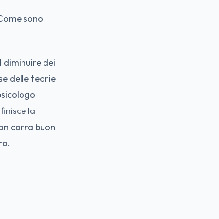
? Come sono
 diminuire dei
se delle teorie
psicologo
inisce la
non corra buon
ero.