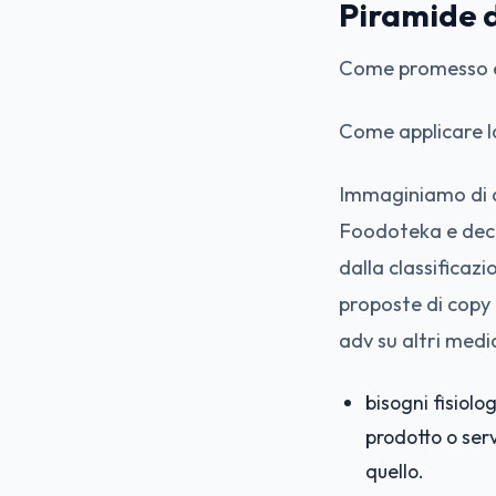
Piramide d
Come promesso ecc
Come applicare l
Immaginiamo di d
Foodoteka e decl
dalla classificazi
proposte di copy
adv su altri medi
bisogni fisiolo
prodotto o ser
quello.