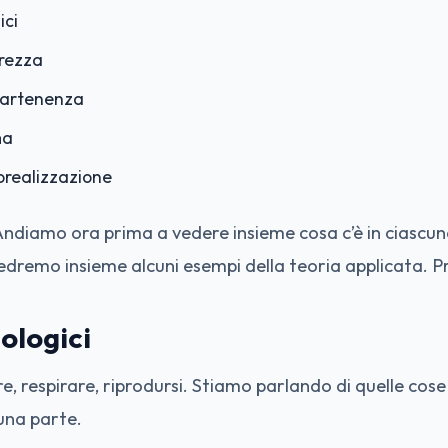
ici
urezza
partenenza
ma
orealizzazione
 Andiamo ora prima a vedere insieme cosa c’è in ciascun
edremo insieme alcuni esempi della teoria applicata. 
iologici
, respirare, riprodursi. Stiamo parlando di quelle cose 
una parte.