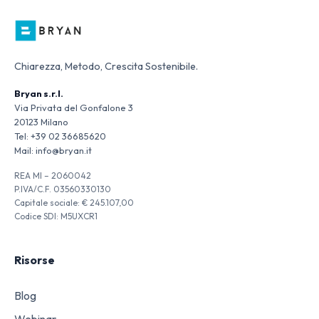
Chiarezza, Metodo, Crescita Sostenibile.
Bryan s.r.l.
Via Privata del Gonfalone 3
20123 Milano
Tel:
+39 02 36685620
Mail:
info@bryan.it
REA MI – 2060042
P.IVA/C.F. 03560330130
Capitale sociale: € 245.107,00
Codice SDI: M5UXCR1
Risorse
Blog