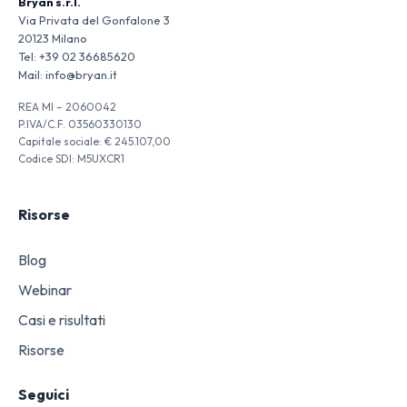
Bryan s.r.l.
Via Privata del Gonfalone 3
20123 Milano
Tel:
+39 02 36685620
Mail:
info@bryan.it
REA MI – 2060042
P.IVA/C.F. 03560330130
Capitale sociale: € 245.107,00
Codice SDI: M5UXCR1
Risorse
Blog
Webinar
Casi e risultati
Risorse
Seguici