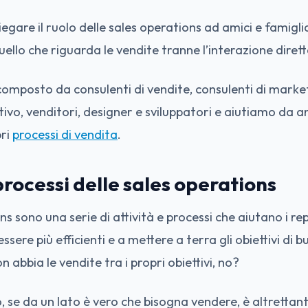
egare il ruolo delle sales operations ad amici e famig
uello che riguarda le vendite tranne l’interazione diretta
composto da consulenti di vendite, consulenti di marke
vo, venditori, designer e sviluppatori e aiutiamo da an
pri
processi di vendita
.
 processi delle sales operations
s sono una serie di attività e processi che aiutano i re
ssere più efficienti e a mettere a terra gli obiettivi di bu
 abbia le vendite tra i propri obiettivi, no?
 se da un lato è vero che bisogna vendere, è altrettan