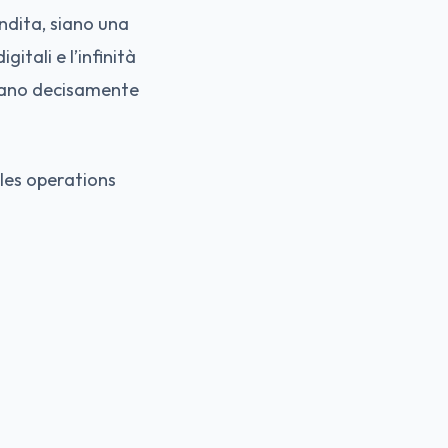
endita, siano una
itali e l’infinità
rtano decisamente
ales operations