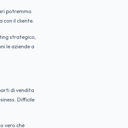
liari potremmo
 con il cliente.
ting strategico,
ni le aziende a
parti di vendita
siness. Difficile
to vero che