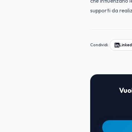
che influenzano l
supporti da reali
Condividi:
Linked
Vuoi