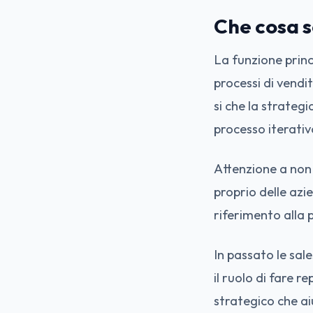
Che cosa s
La funzione princi
processi di vendi
si che la strateg
processo iterati
Attenzione a non 
proprio delle azie
riferimento alla 
In passato le sal
il ruolo di fare 
strategico che aiu