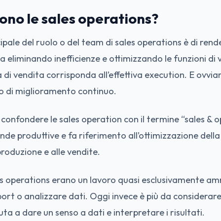
ono le sales operations?
pale del ruolo o del team di sales operations è di render
ta eliminando inefficienze e ottimizzando le funzioni di
ia di vendita corrisponda all’effettiva execution. E ovvi
vo di miglioramento continuo.
confondere le sales operation con il termine “sales & o
nde produttive e fa riferimento all’ottimizzazione della
produzione e alle vendite.
es operations erano un lavoro quasi esclusivamente am
report o analizzare dati. Oggi invece è più da considerar
ta a dare un senso a dati e interpretare i risultati.