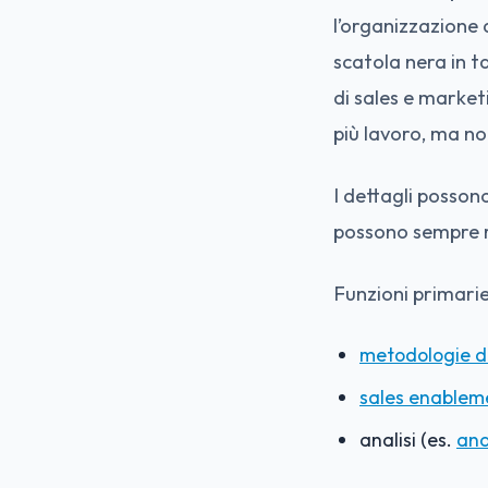
l’organizzazione d
scatola nera in ta
di sales e marke
più lavoro, ma no
I dettagli posson
possono sempre ri
Funzioni primarie
metodologie d
sales enablem
analisi (es.
anal