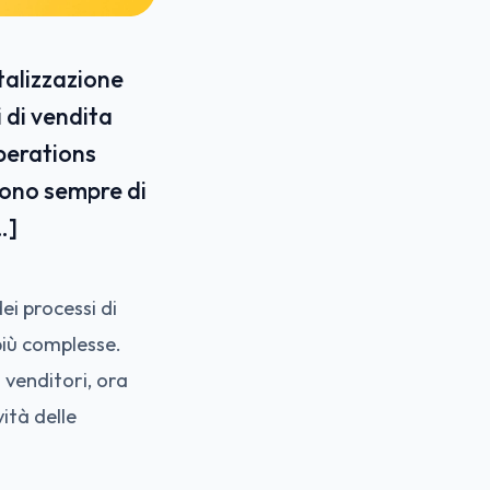
italizzazione
i di vendita
operations
cono sempre di
…]
dei processi di
più complesse.
 venditori, ora
ità delle