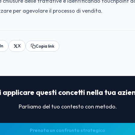
e chiusure delle trattative e identificando touchpoint d
zzare per agevolare il processo di vendita.
In
X
Copia link
 applicare questi concetti nella tua azi
Parliamo del tuo contesto con metodo.
Prenota un confronto strategico