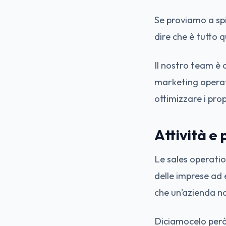
Se proviamo a spi
dire che è tutto q
Il nostro team è 
marketing operati
ottimizzare i pro
Attività e
Le sales operation
delle imprese ad e
che un’azienda non
Diciamocelo però,