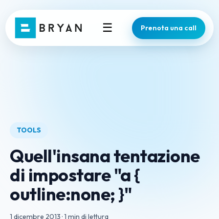
☰
Prenota una call
TOOLS
Quell'insana tentazione
di impostare "a {
outline:none; }"
1 dicembre 2013
·
1 min di lettura