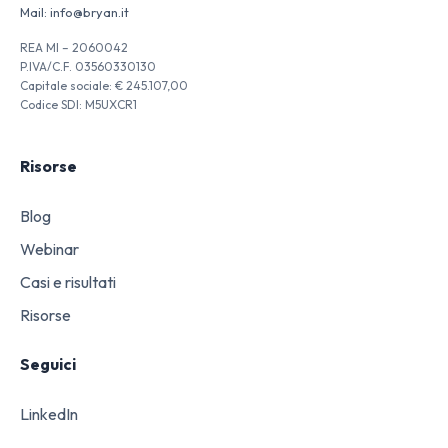
Mail:
info@bryan.it
REA MI – 2060042
P.IVA/C.F. 03560330130
Capitale sociale: € 245.107,00
Codice SDI: M5UXCR1
Risorse
Blog
Webinar
Casi e risultati
Risorse
Seguici
LinkedIn