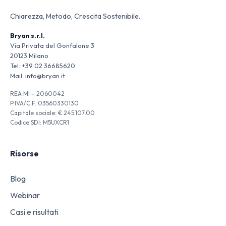
Chiarezza, Metodo, Crescita Sostenibile.
Bryan s.r.l.
Via Privata del Gonfalone 3
20123 Milano
Tel:
+39 02 36685620
Mail:
info@bryan.it
REA MI – 2060042
P.IVA/C.F. 03560330130
Capitale sociale: € 245.107,00
Codice SDI: M5UXCR1
Risorse
Blog
Webinar
Casi e risultati