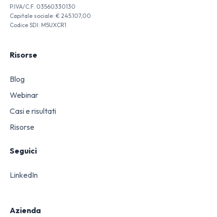
P.IVA/C.F. 03560330130
Capitale sociale: € 245.107,00
Codice SDI: M5UXCR1
Risorse
Blog
Webinar
Casi e risultati
Risorse
Seguici
LinkedIn
Azienda