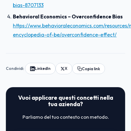
bias-8707133
Behavioral Economics – Overconfidence Bias
https://www.behavioraleconomics.com/resources/m
encyclopedia-of-be/overconfidence-effect/
Condividi:
LinkedIn
X
Copia link
Vuoi applicare questi concetti nella
tua azienda?
Parliamo del tuo contesto con metodo.