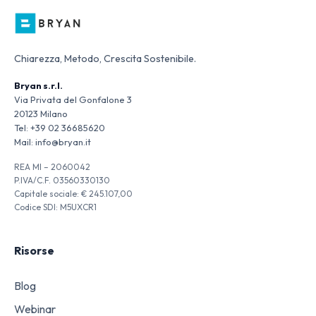
Chiarezza, Metodo, Crescita Sostenibile.
Bryan s.r.l.
Via Privata del Gonfalone 3
20123 Milano
Tel:
+39 02 36685620
Mail:
info@bryan.it
REA MI – 2060042
P.IVA/C.F. 03560330130
Capitale sociale: € 245.107,00
Codice SDI: M5UXCR1
Risorse
Blog
Webinar