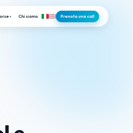
Chi siamo
Prenota una call
sorse
l e