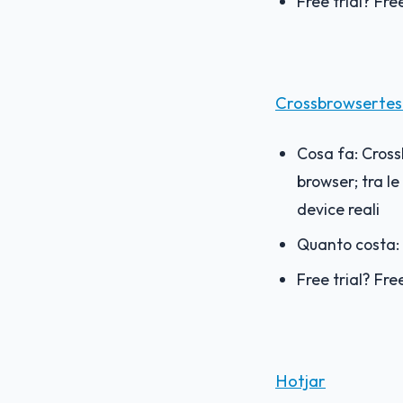
Free trial? Free
Crossbrowsertes
Cosa fa: Crossb
browser; tra le
device reali
Quanto costa: 
Free trial? F
re
Hotjar