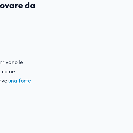
rovare da
rrivano le
o, come
erve
una forte