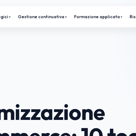
gici
Gestione continuativa
Formazione applicata
Ri
mizzazione
merce: 10 too