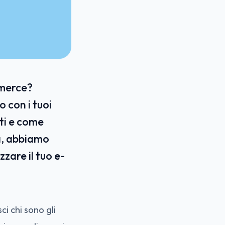
mmerce?
o con i tuoi
ati e come
ca, abbiamo
zzare il tuo e-
i chi sono gli