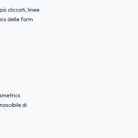
ù cliccati, linee
ics delle form
ssmetrics
noscibile di