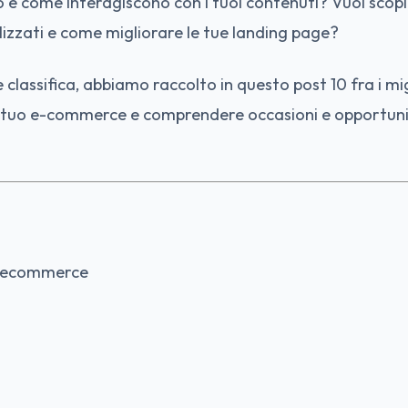
to e come interagiscono con i tuoi contenuti? Vuoi scopi
alizzati e come migliorare le tue landing page?
 classifica, abbiamo raccolto in questo post 10 fra i mi
il tuo e-commerce e comprendere occasioni e opportuni