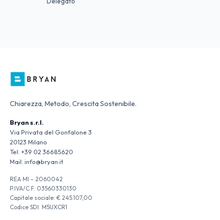
Delegato
Chiarezza, Metodo, Crescita Sostenibile.
Bryan s.r.l.
Via Privata del Gonfalone 3
20123 Milano
Tel:
+39 02 36685620
Mail:
info@bryan.it
REA MI – 2060042
P.IVA/C.F. 03560330130
Capitale sociale: € 245.107,00
Codice SDI: M5UXCR1