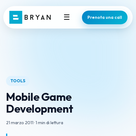
☰
Prenota una call
TOOLS
Mobile Game
Development
21 marzo 2011
·
1 min di lettura