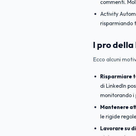
commenti. Molt
Activity Autom
risparmiando t
I pro dell
Ecco alcuni motiv
Risparmiare 
di LinkedIn po
monitorando i p
Mantenere atti
le rigide regol
Lavorare su di