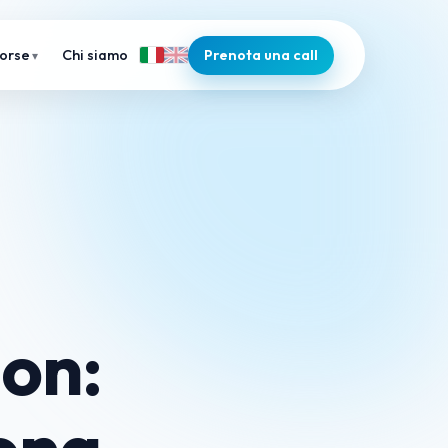
Chi siamo
Prenota una call
sorse
on:
iona