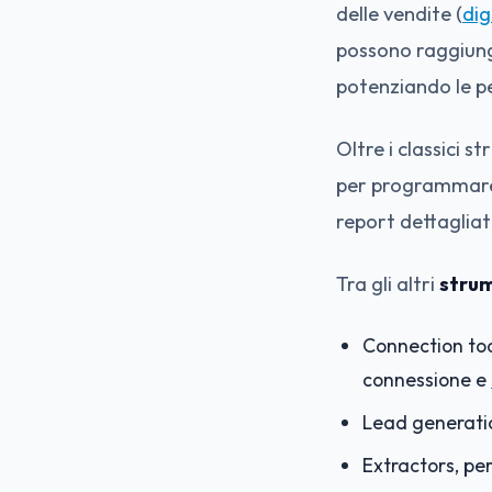
delle vendite (
dig
possono raggiunge
potenziando le 
Oltre i classici st
per programmare 
report dettagliat
Tra gli altri
strum
Connection tool
connessione e
Lead generation
Extractors, per