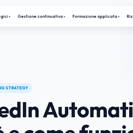
gici
Gestione continuativa
Formazione applicata
Ri
ING STRATEGY
edIn Automati
è e come funz