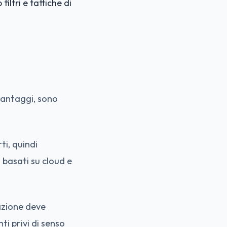
iltri e tattiche di
 vantaggi, sono
ti, quindi
 basati su cloud e
azione deve
ti privi di senso