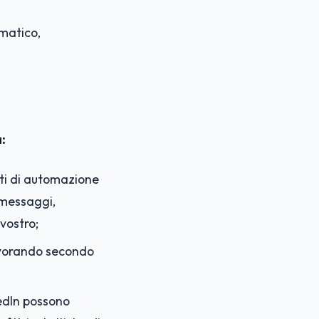
omatico,
:
nti di automazione
 messaggi,
 vostro;
avorando secondo
edIn possono