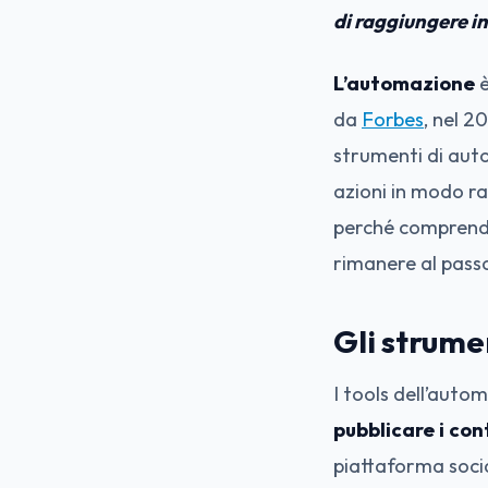
di raggiungere in
L’automazione
è
da
Forbes
, nel 2
strumenti di auto
azioni in modo ra
perché comprender
rimanere al passo
Gli strume
I tools dell’aut
pubblicare i co
piattaforma socia