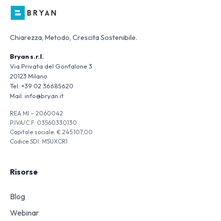
Chiarezza, Metodo, Crescita Sostenibile.
Bryan s.r.l.
Via Privata del Gonfalone 3
20123 Milano
Tel:
+39 02 36685620
Mail:
info@bryan.it
REA MI – 2060042
P.IVA/C.F. 03560330130
Capitale sociale: € 245.107,00
Codice SDI: M5UXCR1
Risorse
Blog
Webinar