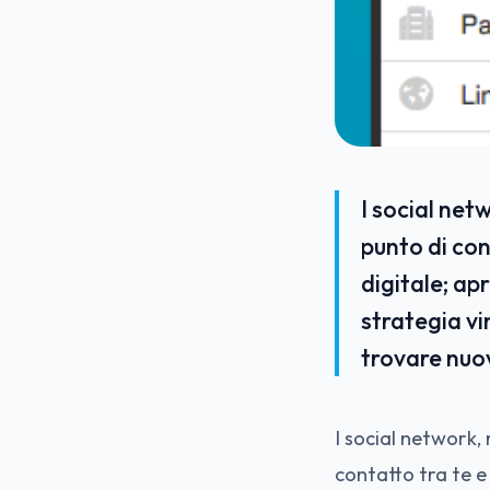
I social net
punto di cont
digitale; ap
strategia vi
trovare nuov
I social network,
contatto tra te e 