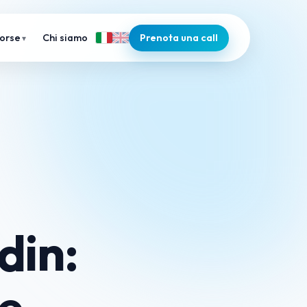
Chi siamo
Prenota una call
sorse
din:
se