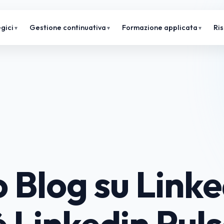
gici
Gestione continuativa
Formazione applicata
Ri
uo Blog su Linke
è Linkedin Pul