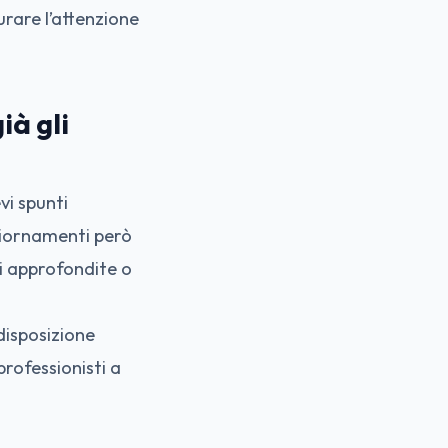
rare l’attenzione
ià gli
vi spunti
aggiornamenti però
i approfondite o
disposizione
professionisti a