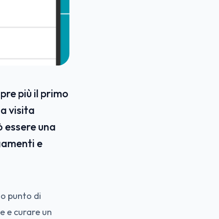
re più il primo
da visita
uò essere una
egamenti e
mo punto di
ire e curare un