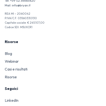
Tel:
+39 02 36685620
Mail:
info@bryan.it
REA MI – 2060042
P.IVA/C.F. 03560330130
Capitale sociale: € 245.107,00
Codice SDI: M5UXCR1
Risorse
Blog
Webinar
Casi e risultati
Risorse
Seguici
LinkedIn