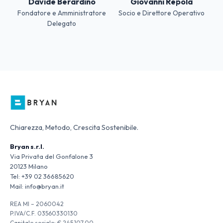
Davide Berardino
Giovanni Repola
Fondatore e Amministratore
Socio e Direttore Operativo
Delegato
Chiarezza, Metodo, Crescita Sostenibile.
Bryan s.r.l.
Via Privata del Gonfalone 3
20123 Milano
Tel:
+39 02 36685620
Mail:
info@bryan.it
REA MI – 2060042
P.IVA/C.F. 03560330130
Capitale sociale: € 245.107,00