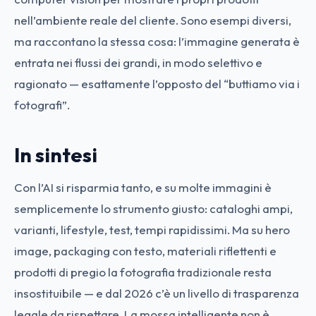
nell’ambiente reale del cliente. Sono esempi diversi,
ma raccontano la stessa cosa: l’immagine generata è
entrata nei flussi dei grandi, in modo selettivo e
ragionato — esattamente l’opposto del “buttiamo via i
fotografi”.
In sintesi
Con l’AI si risparmia tanto, e su molte immagini è
semplicemente lo strumento giusto: cataloghi ampi,
varianti, lifestyle, test, tempi rapidissimi. Ma su hero
image, packaging con testo, materiali riflettenti e
prodotti di pregio la fotografia tradizionale resta
insostituibile — e dal 2026 c’è un livello di trasparenza
legale da rispettare. La mossa intelligente non è