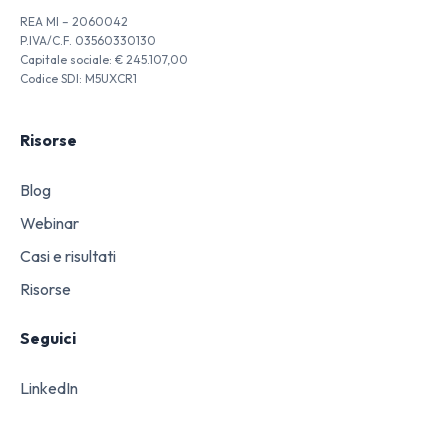
REA MI – 2060042
P.IVA/C.F. 03560330130
Capitale sociale: € 245.107,00
Codice SDI: M5UXCR1
Risorse
Blog
Webinar
Casi e risultati
Risorse
Seguici
LinkedIn