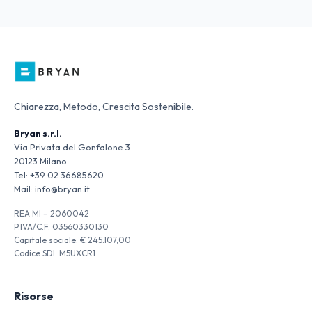
Chiarezza, Metodo, Crescita Sostenibile.
Bryan s.r.l.
Via Privata del Gonfalone 3
20123 Milano
Tel:
+39 02 36685620
Mail:
info@bryan.it
REA MI – 2060042
P.IVA/C.F. 03560330130
Capitale sociale: € 245.107,00
Codice SDI: M5UXCR1
Risorse