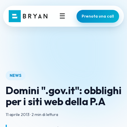
☰
Prenota una call
NEWS
Domini ".gov.it": obblighi
per i siti web della P.A
11 aprile 2013
·
2 min di lettura