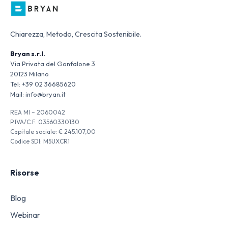
Chiarezza, Metodo, Crescita Sostenibile.
Bryan s.r.l.
Via Privata del Gonfalone 3
20123 Milano
Tel:
+39 02 36685620
Mail:
info@bryan.it
REA MI – 2060042
P.IVA/C.F. 03560330130
Capitale sociale: € 245.107,00
Codice SDI: M5UXCR1
Risorse
Blog
Webinar