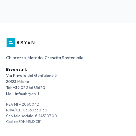
Chiarezza, Metodo, Crescita Sostenibile.
Bryan s.r.l.
Via Privata del Gonfalone 3
20123 Milano
Tel:
+39 02 36685620
Mail:
info@bryan.it
REA MI – 2060042
P.IVA/C.F. 03560330130
Capitale sociale: € 245.107,00
Codice SDI: M5UXCR1