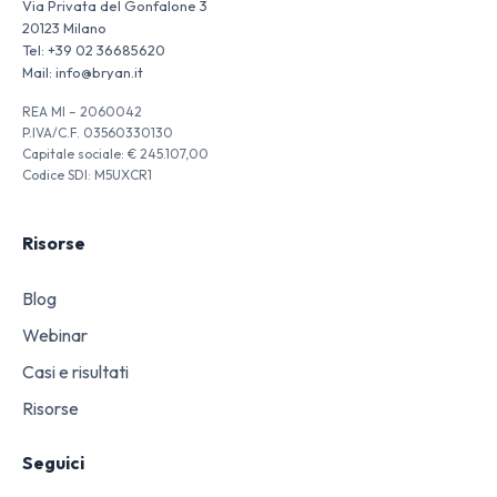
Via Privata del Gonfalone 3
20123 Milano
Tel:
+39 02 36685620
Mail:
info@bryan.it
REA MI – 2060042
P.IVA/C.F. 03560330130
Capitale sociale: € 245.107,00
Codice SDI: M5UXCR1
Risorse
Blog
Webinar
Casi e risultati
Risorse
Seguici