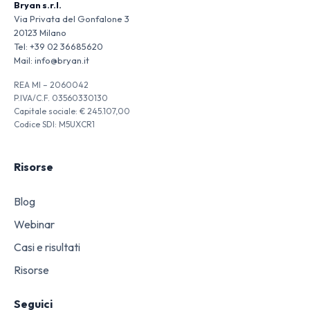
Bryan s.r.l.
Via Privata del Gonfalone 3
20123 Milano
Tel:
+39 02 36685620
Mail:
info@bryan.it
REA MI – 2060042
P.IVA/C.F. 03560330130
Capitale sociale: € 245.107,00
Codice SDI: M5UXCR1
Risorse
Blog
Webinar
Casi e risultati
Risorse
Seguici