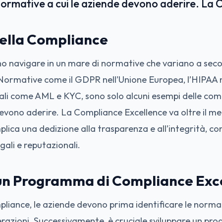
ormative a cui le aziende devono aderire. La 
 della Compliance
o navigare in un mare di normative che variano a seco
Normative come il GDPR nell’Unione Europea, l’HIPAA neg
bali come AML e KYC, sono solo alcuni esempi delle co
devono aderire. La Compliance Excellence va oltre il mer
lica una dedizione alla trasparenza e all’integrità, c
egali e reputazionali.
 un Programma di Compliance Exc
pliance, le aziende devono prima identificare le normat
erazioni. Successivamente, è cruciale sviluppare un pr