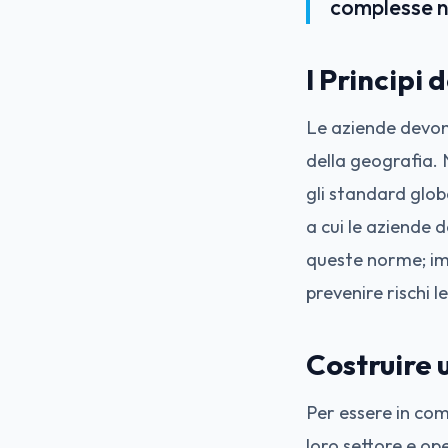
complesse n
I Principi
Le aziende devon
della geografia. 
gli standard glo
a cui le aziende 
queste norme; imp
prevenire rischi l
Costruire
Per essere in com
loro settore e op