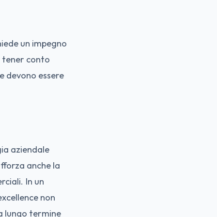
chiede un impegno
 tener conto
nde devono essere
gia aziendale
afforza anche la
ciali. In un
excellence non
à a lungo termine