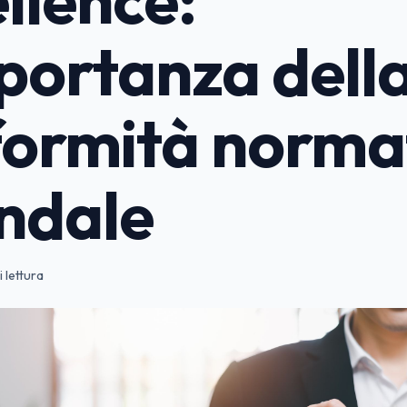
portanza dell
formità norma
ndale
i lettura