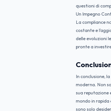
questioni di comp
Un Impegno Con
La compliance no
costante e l’agg
delle evoluzioni l
pronte a investir
Conclusio
In conclusione, l
moderna. Non solo
sua reputazione e 
mondo in rapida e
sono solo desidera