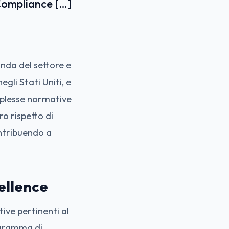
Compliance […]
nda del settore e
li Stati Uniti, e
mplesse normative
o rispetto di
ontribuendo a
ellence
ive pertinenti al
ogramma di