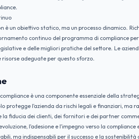
liance.
tinuo
n è un obiettivo statico, ma un processo dinamico. Ri
iornamento continuo del programma di compliance per
egislative e delle migliori pratiche del settore. Le azie
e risorse adeguate per questo sforzo.
ne
a compliance è una componente essenziale della strate
 protegge l’azienda da rischi legali e finanziari, ma r
la fiducia dei clienti, dei fornitori e dei partner commer
voluzione, l’adesione e l’impegno verso la compliance 
bili, ma indispensabili per il successo e la sostenibilit