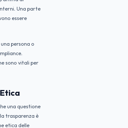
interni. Una parte
vono essere
, una persona o
ompliance.
e sono vitali per
 Etica
nche una questione
 la trasparenza è
e etica delle