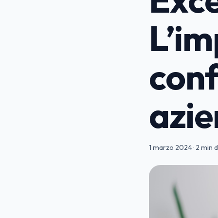
L’im
con
azie
1 marzo 2024
·
2 min d