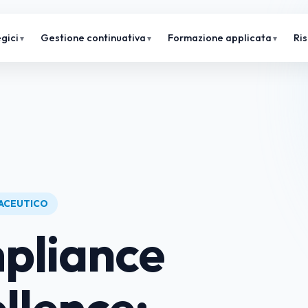
gici
Gestione continuativa
Formazione applicata
Ri
ACEUTICO
pliance
llence: