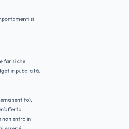
omportamenti si
e far si che
get in pubblicità.
lema sentito),
un’offerta
e non entro in
i esservi