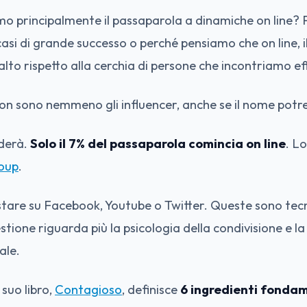
mo principalmente il passaparola a dinamiche on line?
i casi di grande successo o perché pensiamo che on line, i
lto rispetto alla cerchia di persone che incontriamo e
non sono nemmeno gli influencer, anche se il nome pot
nderà.
Solo il 7% del passaparola comincia on line
. L
oup
.
ostare su Facebook, Youtube o Twitter. Queste sono tec
stione riguarda più la psicologia della condivisione e la
ale.
suo libro,
Contagioso
, definisce
6 ingredienti fonda