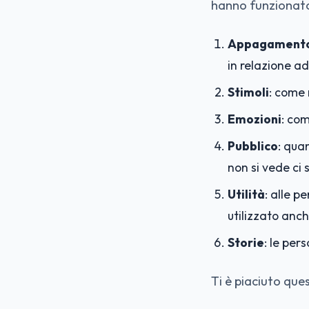
hanno funzionato 
Appagamento
in relazione ad 
Stimoli
: come 
Emozioni
: co
Pubblico
: qua
non si vede ci 
Utilità
: alle p
utilizzato anch
Storie
: le pe
Ti è piaciuto que