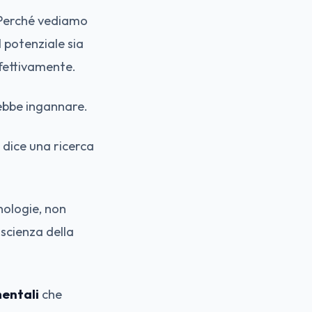
 Perché vediamo
l potenziale sia
ffettivamente.
rebbe ingannare.
o dice una ricerca
nologie, non
 scienza della
mentali
che