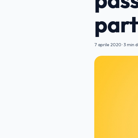
part
7 aprile 2020
·
3 min di