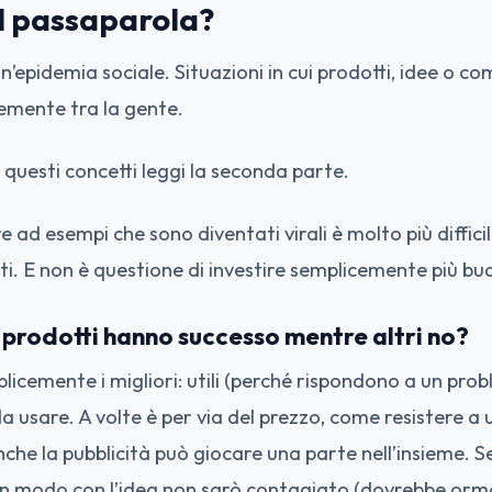
il passaparola?
un’epidemia sociale. Situazioni in cui prodotti, idee o c
emente tra la gente.
questi concetti leggi la seconda parte.
e ad esempi che sono diventati virali è molto più difficil
ti. E non è questione di investire semplicemente più bud
 prodotti hanno successo mentre altri no?
icemente i migliori: utili (perché rispondono a un prob
 da usare. A volte è per via del prezzo, come resistere a 
che la pubblicità può giocare una parte nell’insieme. S
un modo con l’idea non sarò contagiato (dovrebbe orma