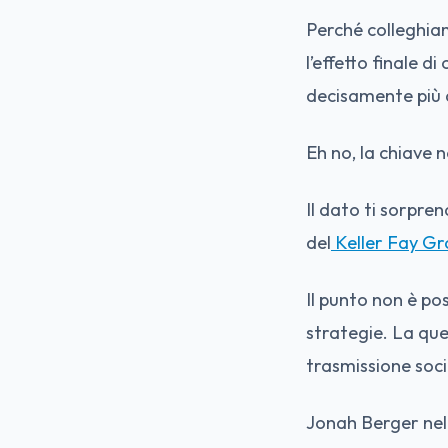
Perché colleghia
l’effetto finale d
decisamente più a
Eh no, la chiave 
Il dato ti sorpre
del
Keller Fay Gr
Il punto non è p
strategie. La que
trasmissione soci
Jonah Berger nel 