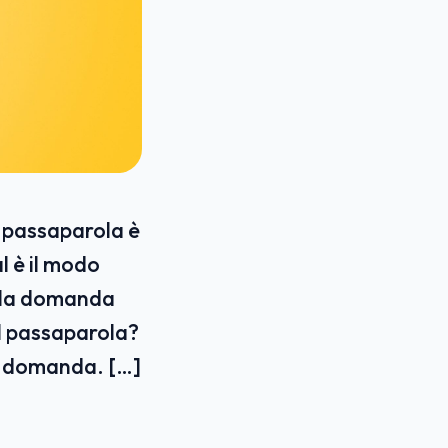
l passaparola è
l è il modo
o la domanda
il passaparola?
a domanda. […]