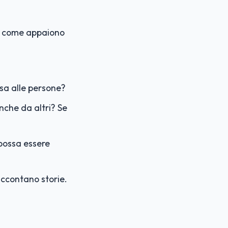
di come appaiono
sa alle persone?
anche da altri? Se
 possa essere
ccontano storie.