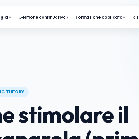
gici
Gestione continuativa
Formazione applicata
Ri
ING THEORY
 stimolare il
aparola (pri