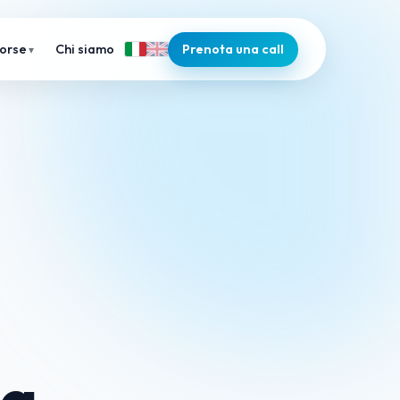
Chi siamo
Prenota una call
sorse
ma