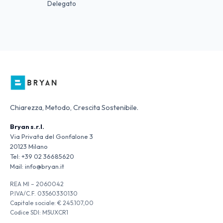
Delegato
Chiarezza, Metodo, Crescita Sostenibile.
Bryan s.r.l.
Via Privata del Gonfalone 3
20123 Milano
Tel:
+39 02 36685620
Mail:
info@bryan.it
REA MI – 2060042
P.IVA/C.F. 03560330130
Capitale sociale: € 245.107,00
Codice SDI: M5UXCR1