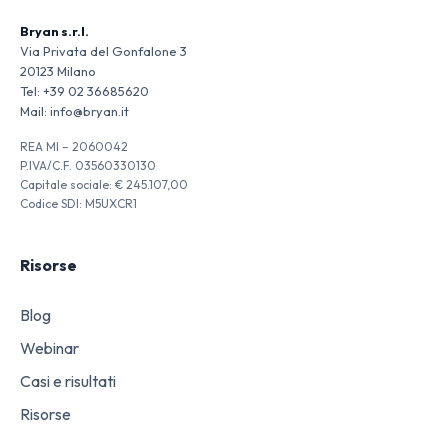
Bryan s.r.l.
Via Privata del Gonfalone 3
20123 Milano
Tel:
+39 02 36685620
Mail:
info@bryan.it
REA MI – 2060042
P.IVA/C.F. 03560330130
Capitale sociale: € 245.107,00
Codice SDI: M5UXCR1
Risorse
Blog
Webinar
Casi e risultati
Risorse