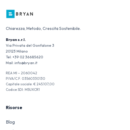
Chiarezza, Metodo, Crescita Sostenibile.
Bryan s.r.l.
Via Privata del Gonfalone 3
20123 Milano
Tel:
+39 02 36685620
Mail:
info@bryan.it
REA MI – 2060042
P.IVA/C.F. 03560330130
Capitale sociale: € 245.107,00
Codice SDI: M5UXCR1
Risorse
Blog