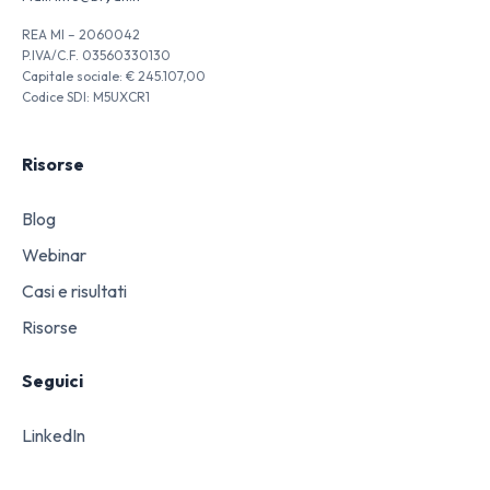
REA MI – 2060042
P.IVA/C.F. 03560330130
Capitale sociale: € 245.107,00
Codice SDI: M5UXCR1
Risorse
Blog
Webinar
Casi e risultati
Risorse
Seguici
LinkedIn