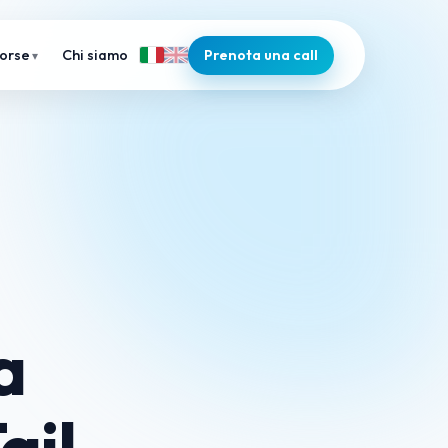
Chi siamo
Prenota una call
sorse
a
ail