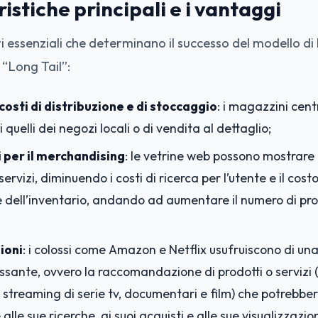
istiche principali e i vantaggi
i essenziali che determinano il successo del modello di 
 “Long Tail”:
costi di distribuzione e di stoccaggio
: i magazzini cent
 quelli dei negozi locali o di vendita al dettaglio;
i per il merchandising
: le vetrine web possono mostrare
servizi, diminuendo i costi di ricerca per l’utente e il costo
e dell’inventario, andando ad aumentare il numero di prod
ioni
: i colossi come Amazon e Netflix usufruiscono di un
ssante, ovvero la raccomandazione di prodotti o servizi (
 streaming di serie tv, documentari e film) che potrebber
 alle sue ricerche, ai suoi acquisti e alle sue visualizzazion