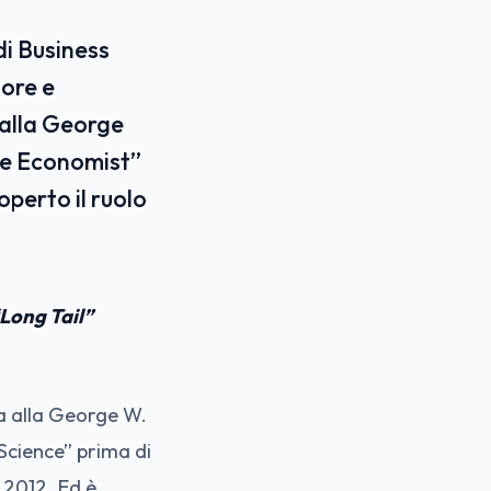
di Business
tore e
 alla George
The Economist”
operto il ruolo
“Long Tail”
ica alla George W.
Science” prima di
l 2012. Ed è