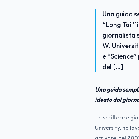
Una guida se
“Long Tail” 
giornalista 
W. Universit
e “Science” 
del […]
Una guida semplic
ideato dal giorn
Lo scrittore e gi
University, ha la
arrivare, nel 2001