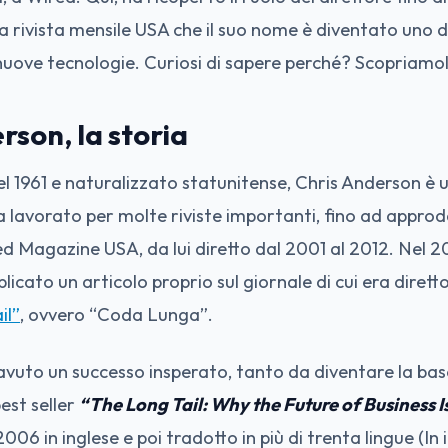
la rivista mensile USA che il suo nome è diventato uno d
 nuove tecnologie. Curiosi di sapere perché? Scopriamo
rson, la storia
 1961 e naturalizzato statunitense, Chris Anderson è 
a lavorato per molte riviste importanti, fino ad approd
d Magazine USA, da lui diretto dal 2001 al 2012. Nel 
icato un articolo proprio sul giornale di cui era diretto
il”
, ovvero “Coda Lunga”.
avuto un successo insperato, tanto da diventare la bas
best seller
“The Long Tail: Why the Future of Business Is
2006 in inglese e poi tradotto in più di trenta lingue (In i