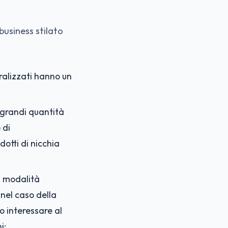
business stilato
ralizzati hanno un
 grandi quantità
 di
otti di nicchia
a modalità
nel caso della
o interessare al
i;