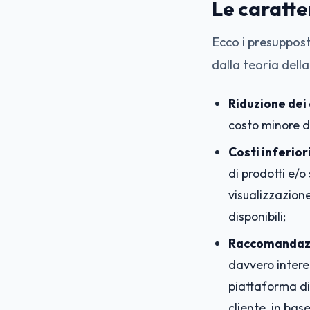
Le caratter
Ecco i presuppost
dalla teoria della
Riduzione dei 
costo minore di
Costi inferior
di prodotti e/o 
visualizzazion
disponibili;
Raccomandaz
davvero intere
piattaforma di
cliente, in base