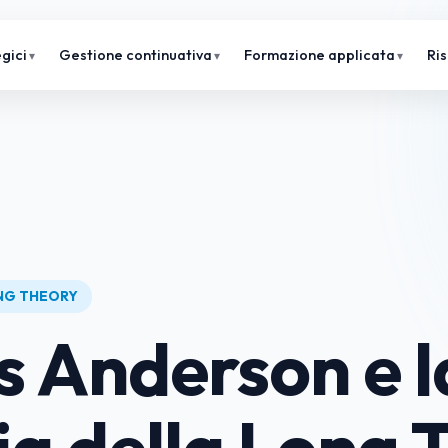
gici
Gestione continuativa
Formazione applicata
Ri
ING THEORY
s Anderson e l
ia della Long T