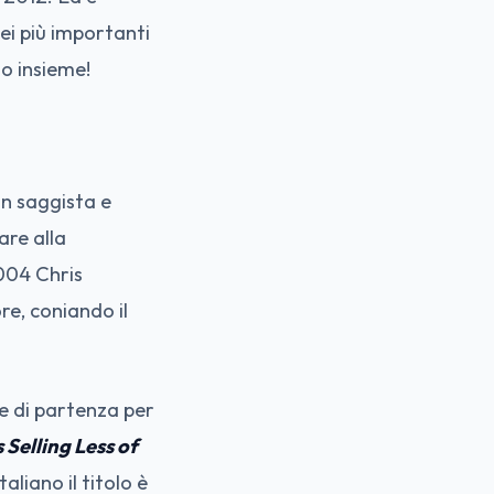
ei più importanti
lo insieme!
un saggista e
are alla
2004 Chris
re, coniando il
e di partenza per
 Selling Less of
taliano il titolo è