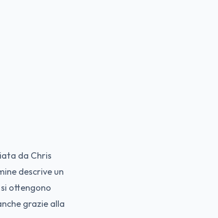
iata da Chris
mine descrive un
 si ottengono
anche grazie alla