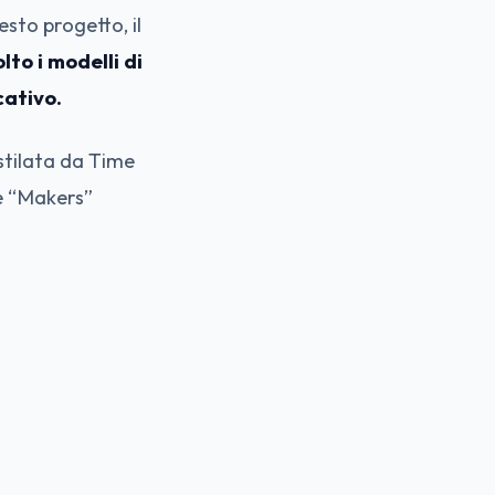
sto progetto, il
lto i modelli di
cativo.
stilata da Time
 e “Makers”