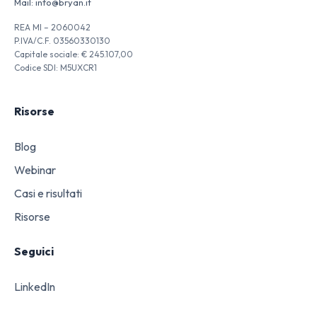
Mail:
info@bryan.it
REA MI – 2060042
P.IVA/C.F. 03560330130
Capitale sociale: € 245.107,00
Codice SDI: M5UXCR1
Risorse
Blog
Webinar
Casi e risultati
Risorse
Seguici
LinkedIn