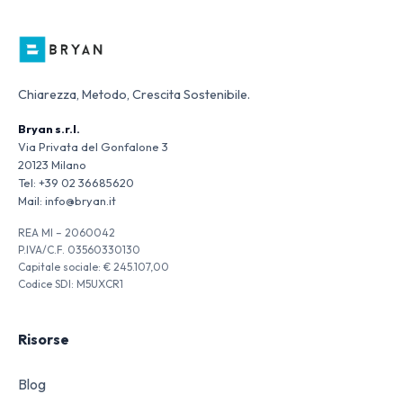
Chiarezza, Metodo, Crescita Sostenibile.
Bryan s.r.l.
Via Privata del Gonfalone 3
20123 Milano
Tel:
+39 02 36685620
Mail:
info@bryan.it
REA MI – 2060042
P.IVA/C.F. 03560330130
Capitale sociale: € 245.107,00
Codice SDI: M5UXCR1
Risorse
Blog