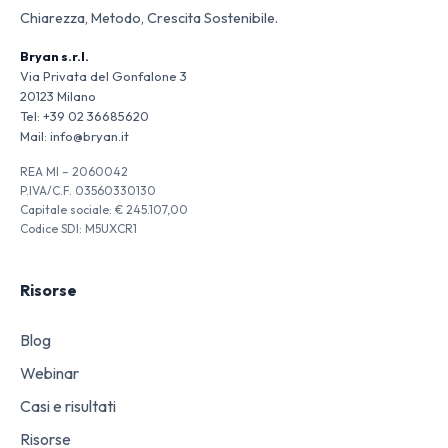
Chiarezza, Metodo, Crescita Sostenibile.
Bryan s.r.l.
Via Privata del Gonfalone 3
20123 Milano
Tel:
+39 02 36685620
Mail:
info@bryan.it
REA MI – 2060042
P.IVA/C.F. 03560330130
Capitale sociale: € 245.107,00
Codice SDI: M5UXCR1
Risorse
Blog
Webinar
Casi e risultati
Risorse