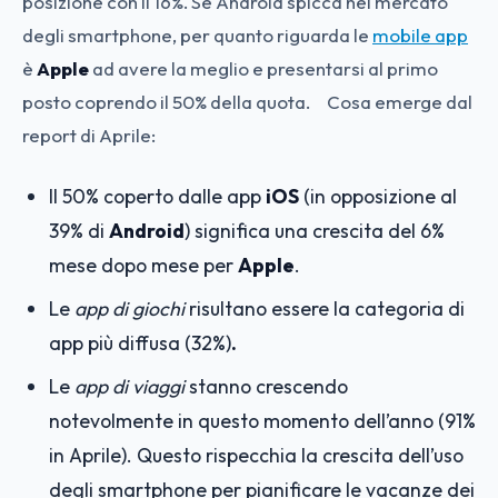
posizione con il 16%. Se Android spicca nel mercato
degli smartphone, per quanto riguarda le
mobile app
è
Apple
ad avere la meglio e presentarsi al primo
posto coprendo il 50% della quota. Cosa emerge dal
report di Aprile:
Il 50% coperto dalle app
iOS
(in opposizione al
39% di
Android
) significa una crescita del 6%
mese dopo mese per
Apple
.
Le
app di giochi
risultano essere la categoria di
app più diffusa (32%)
.
Le
app di viaggi
stanno crescendo
notevolmente in questo momento dell’anno (91%
in Aprile). Questo rispecchia la crescita dell’uso
degli smartphone per pianificare le vacanze dei