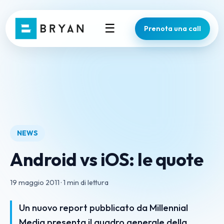
☰
Prenota una call
NEWS
Android vs iOS: le quote
19 maggio 2011
·
1 min di lettura
Un nuovo report pubblicato da Millennial
Media presenta il quadro generale della