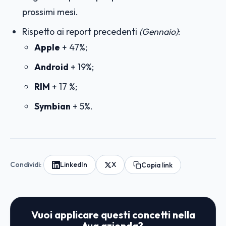
prossimi mesi.
Rispetto ai report precedenti
(Gennaio)
:
Apple
+ 47%;
Android
+ 19%;
RIM
+ 17 %;
Symbian
+ 5%.
Condividi:
LinkedIn
X
Copia link
Vuoi applicare questi concetti nella
tua azienda?