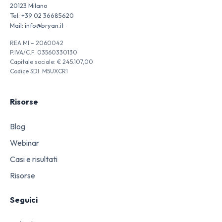
20123 Milano
Tel:
+39 02 36685620
Mail:
info@bryan.it
REA MI – 2060042
P.IVA/C.F. 03560330130
Capitale sociale: € 245.107,00
Codice SDI: M5UXCR1
Risorse
Blog
Webinar
Casi e risultati
Risorse
Seguici