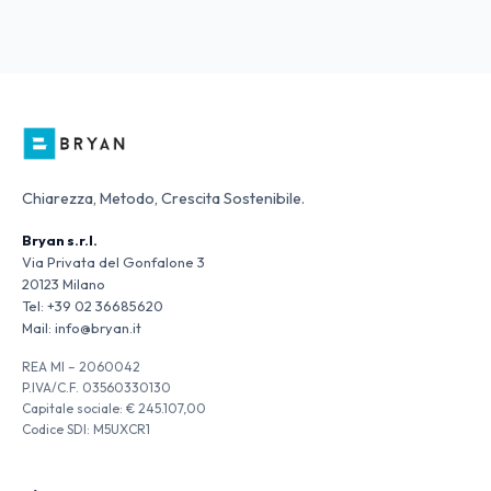
Chiarezza, Metodo, Crescita Sostenibile.
Bryan s.r.l.
Via Privata del Gonfalone 3
20123 Milano
Tel:
+39 02 36685620
Mail:
info@bryan.it
REA MI – 2060042
P.IVA/C.F. 03560330130
Capitale sociale: € 245.107,00
Codice SDI: M5UXCR1