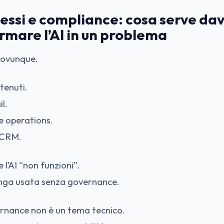
cessi e compliance: cosa serve da
rmare l’AI in un problema
à ovunque.
tenuti.
l.
le operations.
 CRM.
e l’AI “non funzioni”.
venga usata senza governance.
ernance non è un tema tecnico.