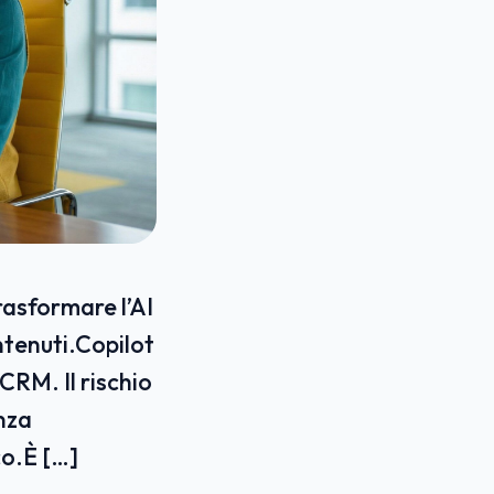
rasformare l’AI
ntenuti.Copilot
CRM. Il rischio
enza
co.È […]