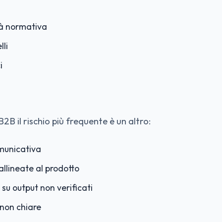
à normativa
lli
i
2B il rischio più frequente è un altro:
municativa
llineate al prodotto
 su output non verificati
 non chiare