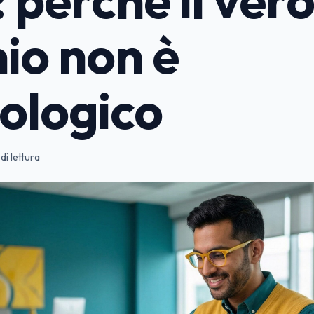
hio non è
ologico
di lettura