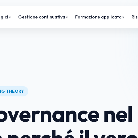
gici
Gestione continuativa
Formazione applicata
Ri
ING THEORY
overnance nel
 perché il ver