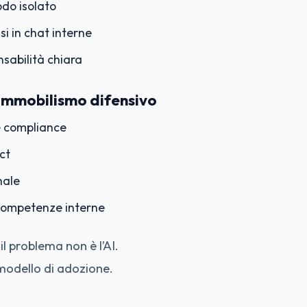
odo isolato
si in chat interne
sabilità chiara
Immobilismo difensivo
e compliance
Act
nale
ompetenze interne
 il problema non è l’AI.
 modello di adozione.