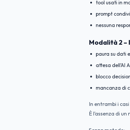
tool usati in m
prompt condivi
nessuna respon
Modalità 2 – 
paura su dati 
attesa dell’AI 
blocco decisio
mancanza di c
In entrambi i casi
È l’assenza di un