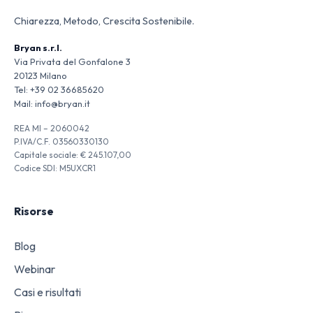
Chiarezza, Metodo, Crescita Sostenibile.
Bryan s.r.l.
Via Privata del Gonfalone 3
20123 Milano
Tel:
+39 02 36685620
Mail:
info@bryan.it
REA MI – 2060042
P.IVA/C.F. 03560330130
Capitale sociale: € 245.107,00
Codice SDI: M5UXCR1
Risorse
Blog
Webinar
Casi e risultati