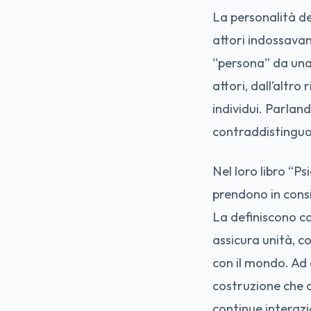
La personalità de
attori indossavan
“persona” da una 
attori, dall’altro
individui. Parland
contraddistinguon
Nel loro libro “P
prendono in consi
La definiscono c
assicura unità, co
con il mondo. Ad 
costruzione che d
continue interazio