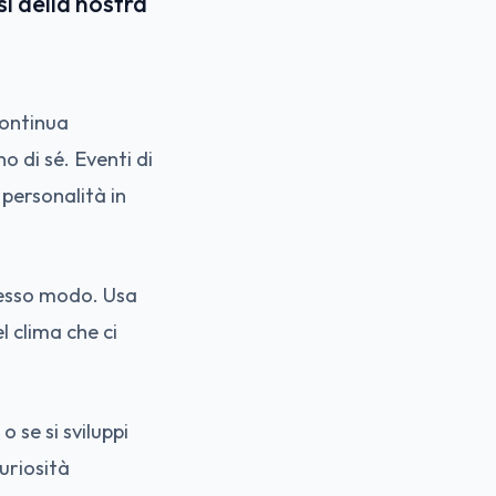
i della nostra
continua
o di sé. Eventi di
personalità in
stesso modo. Usa
l clima che ci
 se si sviluppi
uriosità