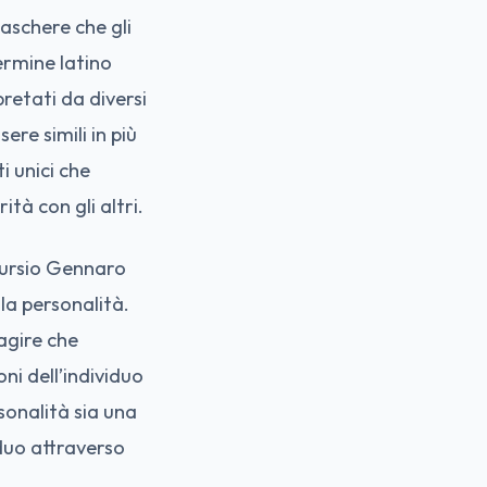
maschere che gli
ermine latino
retati da diversi
ere simili in più
i unici che
tà con gli altri.
ccursio Gennaro
la personalità.
agire che
oni dell’individuo
sonalità sia una
iduo attraverso