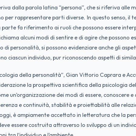
riva dalla parola latina “persona”, che si riferiva alle 
o per rappresentare parti diverse. In questo senso, il t
parte fa riferimento ai ruoli che possono essere interp
 richiama alcuni modi di sentire e di agire che possono ess
o di personalità, si possono evidenziare anche gli aspett
o ciascun individuo, pur riconoscendo aspetti di similari
sicologia della personalità”, Gian Vittorio Caprara e A
derazione la prospettiva scientifica della psicologia del
ome un’organizzazione dei modi di essere, conoscere e 
erenza e continuità, stabilità e proiettabilità alle relazi
oggi, è ampiamente accettato in letteratura che la per
eve essere costruita attraverso lo sviluppo di un indiv
ni tra l’individuo e l’ambiente.