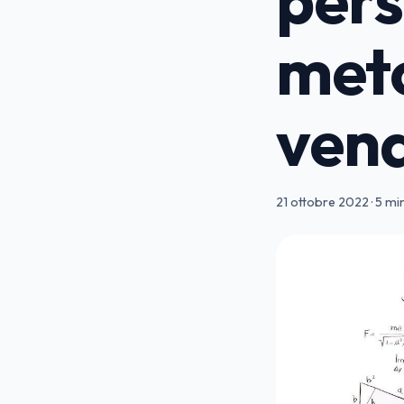
meto
vend
21 ottobre 2022
·
5 min