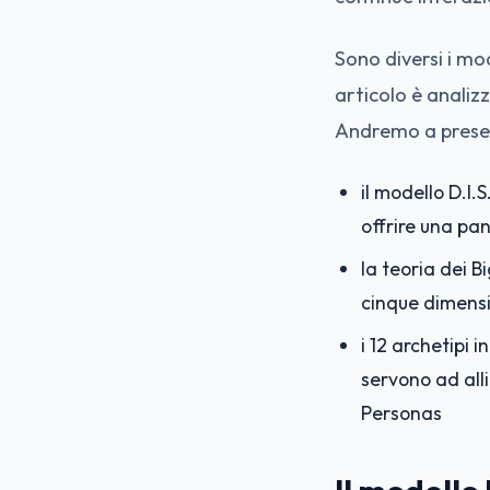
Sono diversi i mod
articolo è analizz
Andremo a prese
il modello D.I.
offrire una pan
la teoria dei 
cinque dimens
i 12 archetipi 
servono ad all
Personas