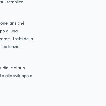
 sul semplice
sone, anziché
ppo di una
ome i tratti della
i potenziali
udini e al suo
o allo sviluppo di