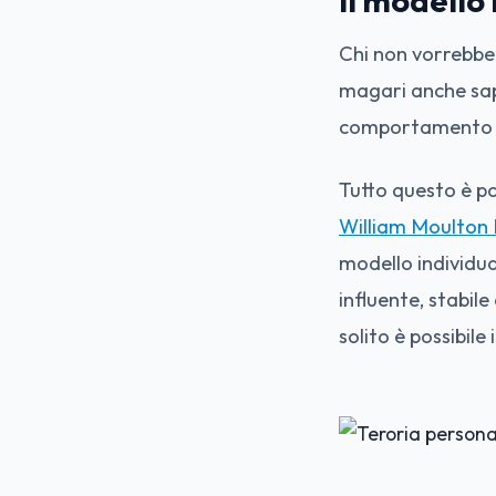
Il modello 
Chi non vorrebbe
magari anche sap
comportamento d
Tutto questo è po
William Moulton
modello individu
influente, stabil
solito è possibile