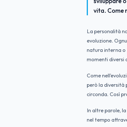
sviluppare o
vita. Come n
La personalità no
evoluzione. Ognuno
natura interna o 
momenti diversi d
Come nell’evoluzi
però la diversità
circonda. Così pr
In altre parole, l
nel tempo attrave