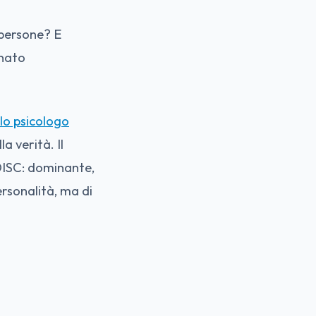
 persone? E
inato
llo psicologo
a verità. Il
DISC: dominante,
ersonalità, ma di