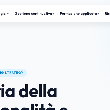
gici
Gestione continuativa
Formazione applicata
Ri
ING STRATEGY
ia della
onalità e