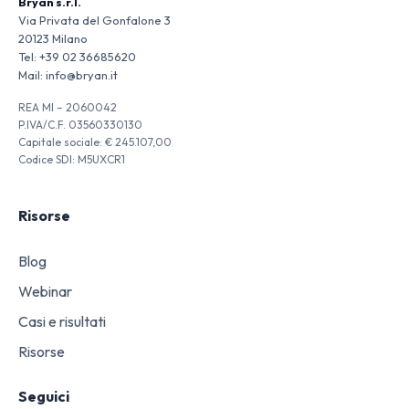
Bryan s.r.l.
Via Privata del Gonfalone 3
20123 Milano
Tel:
+39 02 36685620
Mail:
info@bryan.it
REA MI – 2060042
P.IVA/C.F. 03560330130
Capitale sociale: € 245.107,00
Codice SDI: M5UXCR1
Risorse
Blog
Webinar
Casi e risultati
Risorse
Seguici