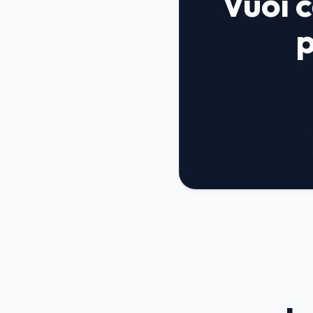
Vuoi c
p