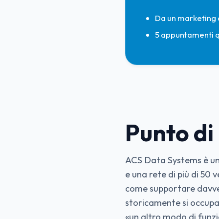
Da un marketing 
5 appuntamenti qu
Punto di
ACS Data Systems è un p
e una rete di più di 50
come supportare davver
storicamente si occupa
«un altro modo di funz