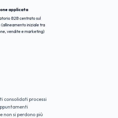
one applicata
torio B2B centrato sul
e (allineamento iniziale tra
one, vendite e marketing)
i consolidati processi
e appuntamenti
he non si perdono più