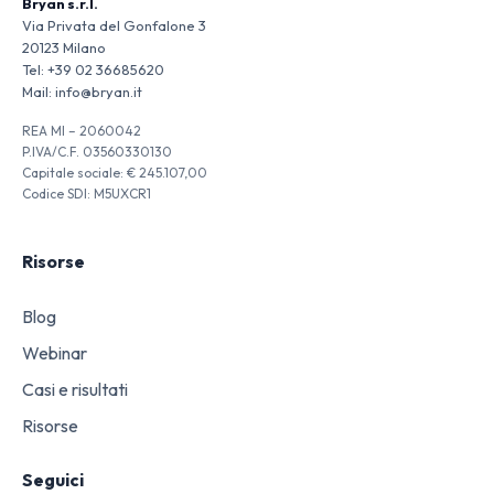
Bryan s.r.l.
Via Privata del Gonfalone 3
20123 Milano
Tel:
+39 02 36685620
Mail:
info@bryan.it
REA MI – 2060042
P.IVA/C.F. 03560330130
Capitale sociale: € 245.107,00
Codice SDI: M5UXCR1
Risorse
Blog
Webinar
Casi e risultati
Risorse
Seguici