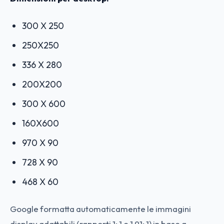
300 X 250
250X250
336 X 280
200X200
300 X 600
160X600
970 X 90
728 X 90
468 X 60
Google formatta automaticamente le immagini
display adattabili (rapporti 1: 1 e 1,91: 1) in base a