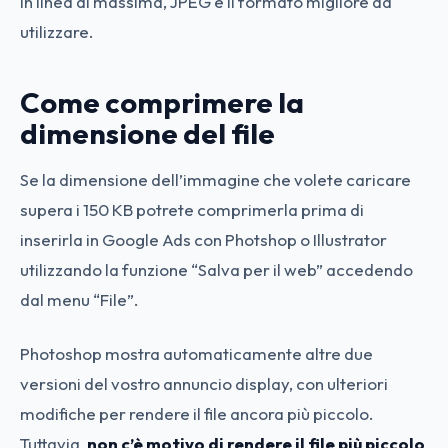
In linea di massima, JPEG è il formato migliore da
utilizzare.
Come comprimere la
dimensione del file
Se la dimensione dell’immagine che volete caricare
supera i 150 KB potrete comprimerla prima di
inserirla in Google Ads con Photshop o Illustrator
utilizzando la funzione “Salva per il web” accedendo
dal menu “File”.
Photoshop mostra automaticamente altre due
versioni del vostro annuncio display, con ulteriori
modifiche per rendere il file ancora più piccolo.
Tuttavia,
non c’è motivo di rendere il file più piccolo