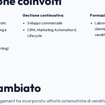
ne coinvolti
Gestione continuativa
Formazi
rato
Sviluppo commerciale
Labora
client
ing e
CRM, Marketing Automation &
vendit
Lifecycle
ting)
cambiato
agement ha incorporato attività sistematiche di vendi