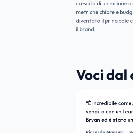
crescita di un milione d
metriche chiare e budge
diventato il principale
il brand.
Voci dal 
“
È incredibile come
vendita con un team 
Bryan ed è stato u
Riccardo Massari
—
P