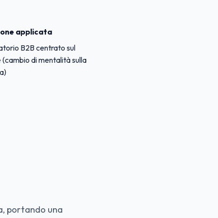
one applicata
torio B2B centrato sul
e (cambio di mentalità sulla
a)
ta, portando una