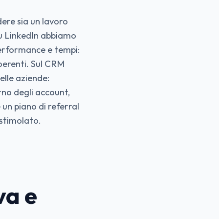
dere sia un lavoro
 Su LinkedIn abbiamo
erformance e tempi:
oerenti. Sul CRM
elle aziende:
erno degli account,
 un piano di referral
 stimolato.
va e