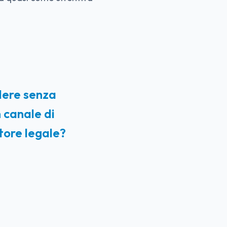
dere senza
n canale di
ttore legale?