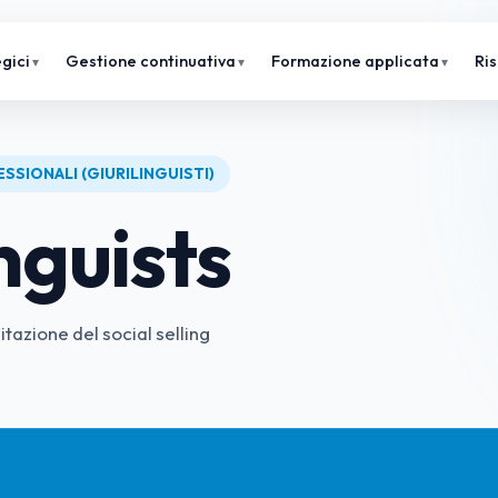
gici
Gestione continuativa
Formazione applicata
Ri
ESSIONALI (GIURILINGUISTI)
nguists
tazione del social selling