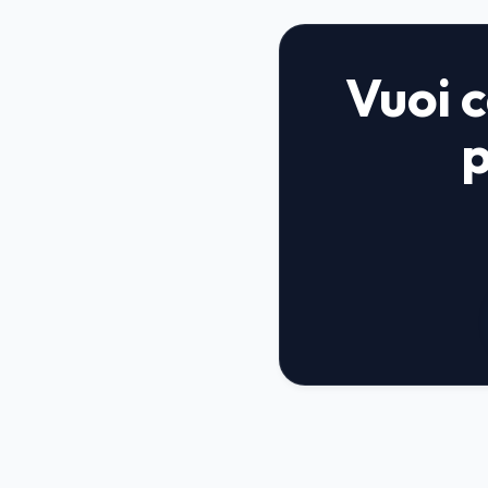
Vuoi c
p