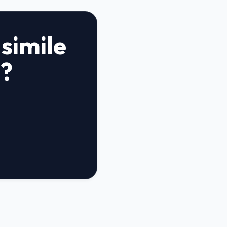
 simile
e?