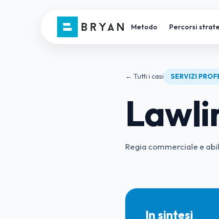
Metodo
Percorsi strate
← Tutti i casi
SERVIZI PROF
Lawli
Regia commerciale e abili
In sintesi