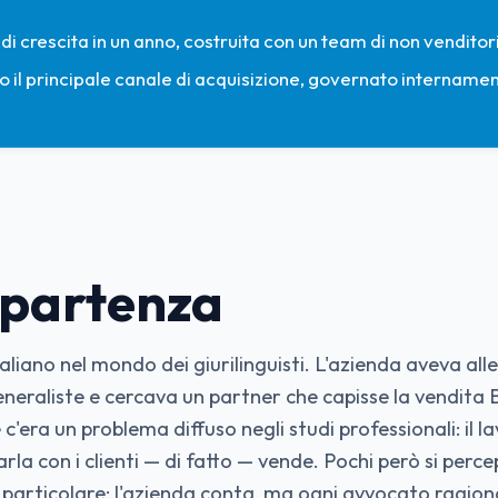
 di crescita in un anno, costruita con un team di non venditori
o il principale canale di acquisizione, governato internamen
 partenza
aliano nel mondo dei giurilinguisti. L'azienda aveva all
neraliste e cercava un partner che capisse la vendita B
'era un problema diffuso negli studi professionali: il la
a con i clienti — di fatto — vende. Pochi però si perc
 è particolare: l'azienda conta, ma ogni avvocato ragio