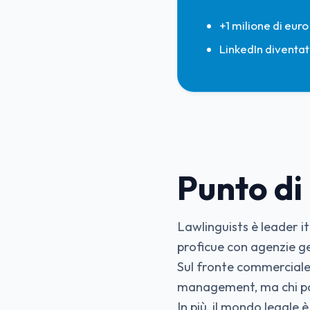
+1 milione di euro
LinkedIn diventat
Punto di
Lawlinguists è leader it
proficue con agenzie ge
Sul fronte commerciale c
management, ma chi parl
In più, il mondo legale