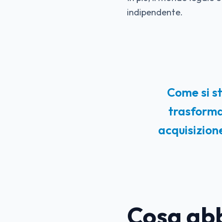
indipendente.
Come si s
trasformar
acquisizione
Cosa abb