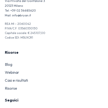
Via Privata del Gonfalone 3
20123 Milano
Tel:
+39 02 36685620
Mail:
info@bryan.it
REA MI – 2060042
P.IVA/C.F. 03560330130
Capitale sociale: € 245.107,00
Codice SDI: M5UXCR1
Risorse
Blog
Webinar
Casi e risultati
Risorse
Seguici