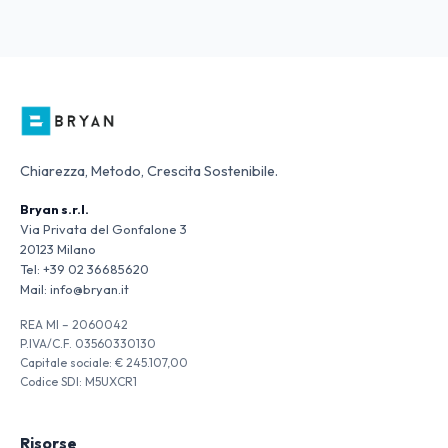
Chiarezza, Metodo, Crescita Sostenibile.
Bryan s.r.l.
Via Privata del Gonfalone 3
20123 Milano
Tel:
+39 02 36685620
Mail:
info@bryan.it
REA MI – 2060042
P.IVA/C.F. 03560330130
Capitale sociale: € 245.107,00
Codice SDI: M5UXCR1
Risorse